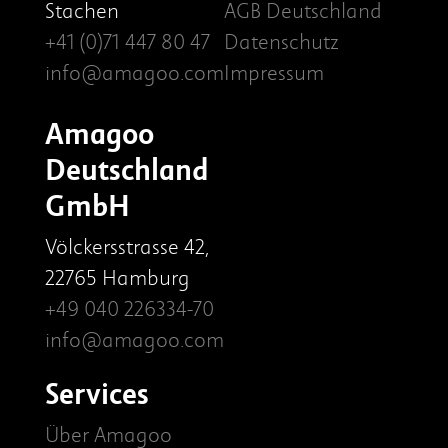
Stachen
AGB Deutschland
+41 (0)71 447 80 47
Datenschutz
info@amagoo.com
Impressum
Amagoo
Deutschland
GmbH
Völckersstrasse 42,
22765 Hamburg
+49 040 226334-70
info@amagoo.com
Services
Über Amagoo