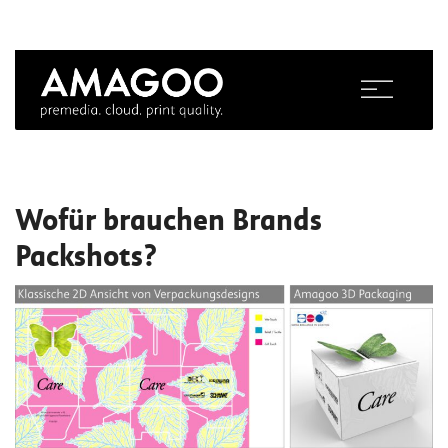
Wofür brauchen Brands
S
k
Packshots?
i
p
t
o
c
o
n