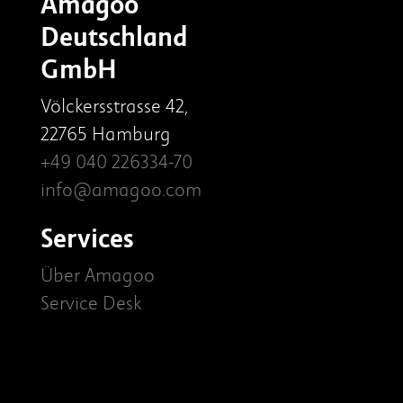
Amagoo
Deutschland
GmbH
Völckersstrasse 42,
22765 Hamburg
+49 040 226334-70
info@amagoo.com
Services
Über Amagoo
Service Desk