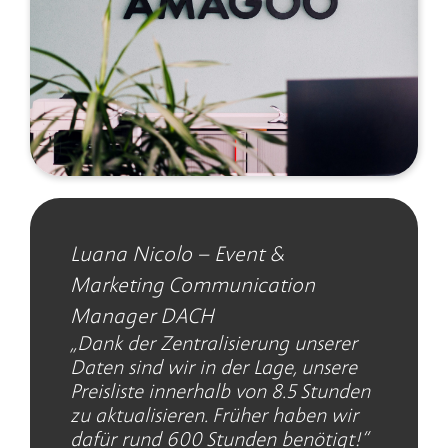
Luana Nicolo – Event &
Unsere Systemlösungen
Marketing Communication
und Massanfertigungen
Manager DACH
„Dank der Zentralisierung unserer
Daten sind wir in der
Lage, unsere
Wie werde ich digital?
Preisliste innerhalb von 8.5 Stunden
zu
aktualisieren. Früher haben wir
Darauf haben wir für jedes
dafür rund 600 Stunden
benötigt!“